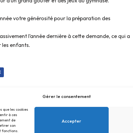
ur d’un grand goûter et des jeux au gymnase.
 année votre générosité pour la préparation des
assivement l’année dernière à cette demande, ce qui a
 les enfants.
E
Gérer le consentement
es que les cookies
entir à ces
tement de
Accepter
etirer son
 fonctions.