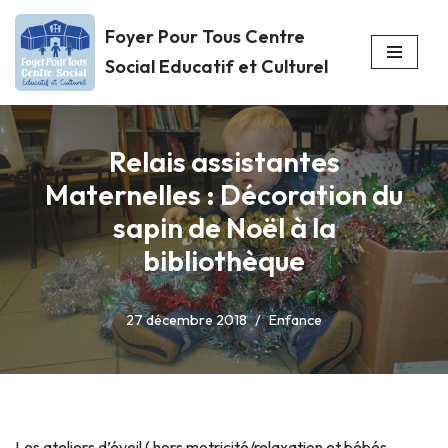
Foyer Pour Tous Centre
Aller
Social Educatif et Culturel
au
contenu
Relais assistantes
Maternelles : Décoration du
sapin de Noël à la
bibliothèque
27 décembre 2018
Enfance
Les ateliers d’éveil ( hors motricité/relaxation et bébés