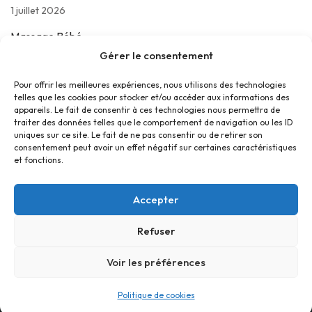
1 juillet 2026
Massage Bébé
24 juin 2026
Gérer le consentement
Les jeudis de La Parolière
Pour offrir les meilleures expériences, nous utilisons des technologies
telles que les cookies pour stocker et/ou accéder aux informations des
16 juin 2026
appareils. Le fait de consentir à ces technologies nous permettra de
traiter des données telles que le comportement de navigation ou les ID
uniques sur ce site. Le fait de ne pas consentir ou de retirer son
consentement peut avoir un effet négatif sur certaines caractéristiques
et fonctions.
Accepter
Refuser
Accueil
Contact
Confidentialité
Conditions générales
Cookies
Voir les préférences
© Foyer Pour Tous Centre Social Educatif et Culturel 2026 -
Politique de cookies
Site réalisé par
SBCTech